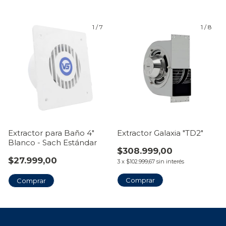
1
/
7
1
/
8
Extractor para Baño 4"
Extractor Galaxia "TD2"
Blanco - Sach Estándar
$308.999,00
$27.999,00
3
x
$102.999,67
sin interés
Comprar