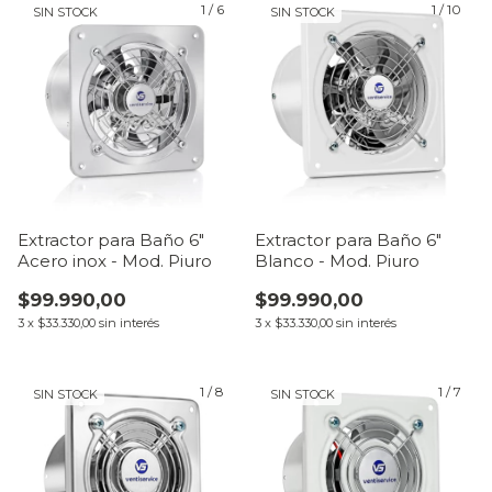
1
/
6
1
/
10
SIN STOCK
SIN STOCK
Extractor para Baño 6"
Extractor para Baño 6"
Acero inox - Mod. Piuro
Blanco - Mod. Piuro
$99.990,00
$99.990,00
3
x
$33.330,00
sin interés
3
x
$33.330,00
sin interés
1
/
8
1
/
7
SIN STOCK
SIN STOCK