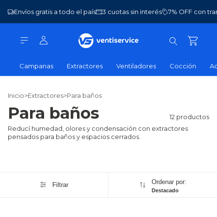
Envíos gratis a todo el país
3 cuotas sin interés
7% OFF con tra
Campanas
Extractores
Ventiladores
Cocción
Ac
Inicio
>
Extractores
>
Para baños
Para baños
12 productos
Reducí humedad, olores y condensación con extractores
pensados para baños y espacios cerrados.
Ordenar por:
Filtrar
Destacado