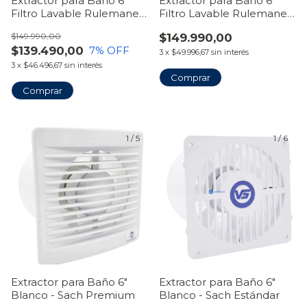
Extractor para Baño 6"
Extractor para Baño 6"
Filtro Lavable Rulemanes
Filtro Lavable Rulemanes
Reforzado
Reforzado Blanco
$149.990,00
$149.990,00
$139.490,00
7
% OFF
3
x
$49.996,67
sin interés
3
x
$46.496,67
sin interés
Comprar
Comprar
1
/
5
1
/
6
Extractor para Baño 6"
Extractor para Baño 6"
Blanco - Sach Premium
Blanco - Sach Estándar